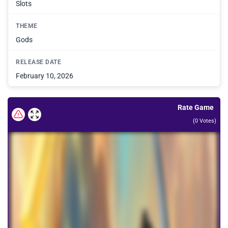
Slots
THEME
Gods
RELEASE DATE
February 10, 2026
Rate Game
(
0
Votes)