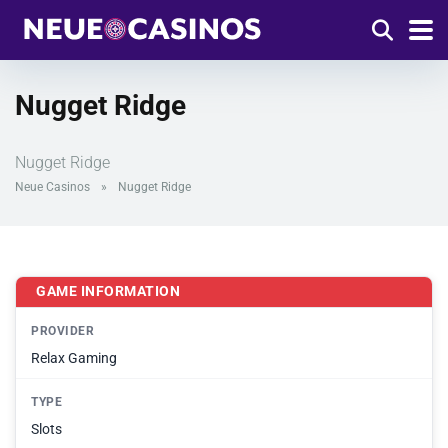
Nugget Ridge
Nugget Ridge
Neue Casinos
»
Nugget Ridge
GAME INFORMATION
PROVIDER
Relax Gaming
TYPE
Slots