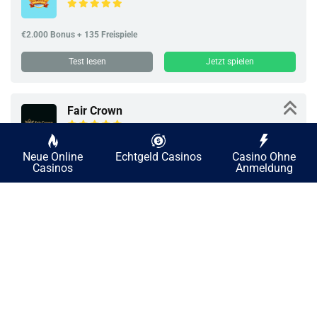
€2.000 Bonus + 135 Freispiele
Test lesen
Jetzt spielen
Fair Crown
Neue Online
Echtgeld Casinos
Casino Ohne
€10.000 Einzahlungsbonus + 500 Freispiele
Casinos
Anmeldung
Test lesen
Jetzt spielen
Tombriches
€2.000 Bonus + 200 Freispiele
Test lesen
Jetzt spielen