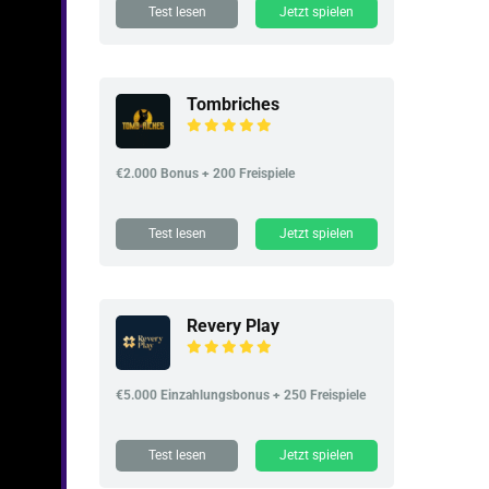
Test lesen
Jetzt spielen
Tombriches
€2.000 Bonus + 200 Freispiele
Test lesen
Jetzt spielen
Revery Play
€5.000 Einzahlungsbonus + 250 Freispiele
Test lesen
Jetzt spielen