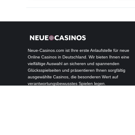
Neue-Casinos.com ist Ihre erste Anlaufstelle für neue
Online Casinos in Deutschland. Wir bieten Ihnen eine
vielfältige Auswahl an sicheren und spannenden
Glücksspielseiten und präsentieren Ihnen sorgfältig
ausgewählte Casinos, die besonderen Wert auf
verantwortungsbewusstes Spielen legen.
Sitemap
Impressum
Datenschutzerklärung
Cooki