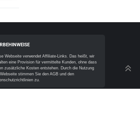
RBEHINWEISE
se Webseite verwendet Affiliate-Links. Das heißt, wir
alten eine Provision für vermittelte Kunden, ohne dass
en zusätzliche Kosten entstehen. Durch die Nutzung
 Webseite stimmen Sie den AGB und den
enschutzrichtlinien zu.
© 2026 All Rights Reserved