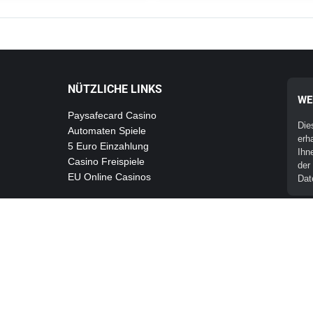
NÜTZLICHE LINKS
WE
Paysafecard Casino
Die
Automaten Spiele
erh
5 Euro Einzahlung
Ihn
Casino Freispiele
der
EU Online Casinos
Dat
e-Richtlinie
Spielerschutz
Kontakt