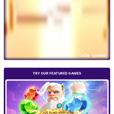
TRY OUR FEATURED GAMES