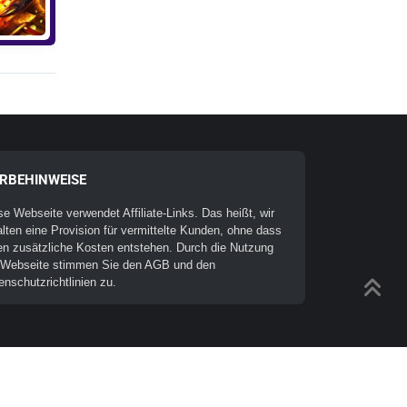
RBEHINWEISE
se Webseite verwendet Affiliate-Links. Das heißt, wir
alten eine Provision für vermittelte Kunden, ohne dass
en zusätzliche Kosten entstehen. Durch die Nutzung
 Webseite stimmen Sie den AGB und den
enschutzrichtlinien zu.