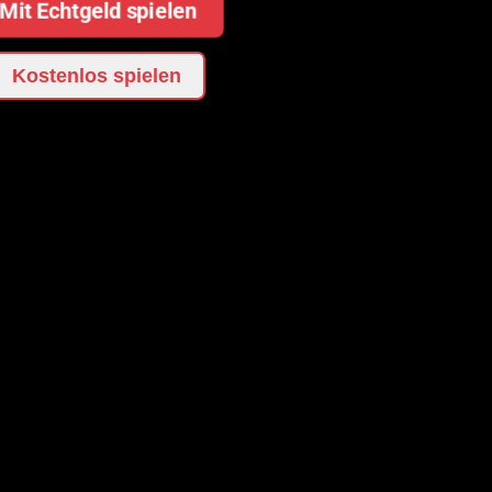
Mit Echtgeld spielen
Kostenlos spielen