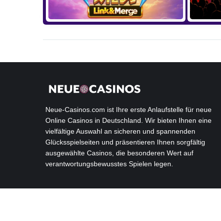
Neue-Casinos.com ist Ihre erste Anlaufstelle für neue
Online Casinos in Deutschland. Wir bieten Ihnen eine
vielfältige Auswahl an sicheren und spannenden
Glücksspielseiten und präsentieren Ihnen sorgfältig
ausgewählte Casinos, die besonderen Wert auf
verantwortungsbewusstes Spielen legen.