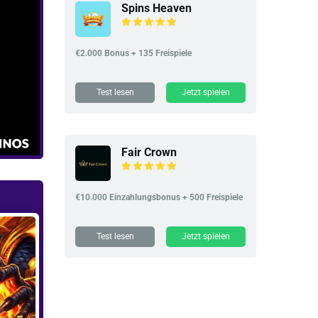
Spins Heaven
€2.000 Bonus + 135 Freispiele
Test lesen
Jetzt spielen
Fair Crown
€10.000 Einzahlungsbonus + 500 Freispiele
Test lesen
Jetzt spielen