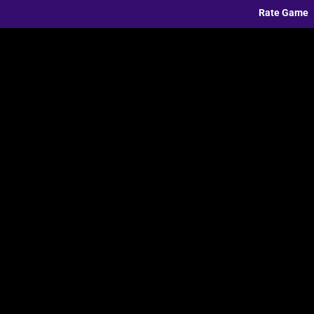
Rate Game