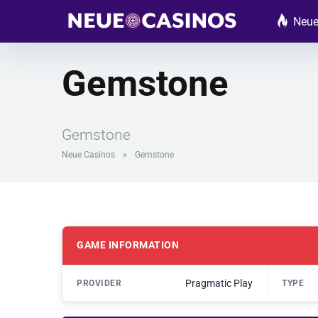
Neue
Gemstone
Gemstone
Neue Casinos
»
Gemstone
GAME INFORMATION
Pragmatic Play
PROVIDER
TYPE