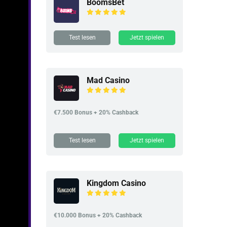
BoomsBet
Test lesen
Jetzt spielen
Mad Casino
€7.500 Bonus + 20% Cashback
Test lesen
Jetzt spielen
Kingdom Casino
€10.000 Bonus + 20% Cashback