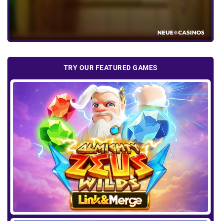
TRY OUR FEATURED GAMES