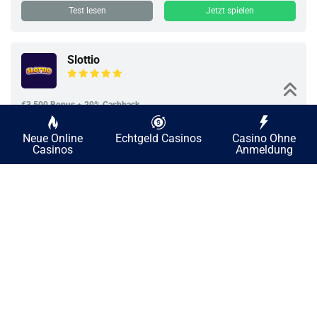
Test lesen
Jetzt spielen
Slottio
€3.500 Bonus + 20% Cashback
Test lesen
Jetzt spielen
Neue Online
Echtgeld Casinos
Casino Ohne
Casinos
Anmeldung
BoomsBet
Test lesen
Jetzt spielen
Mad Casino