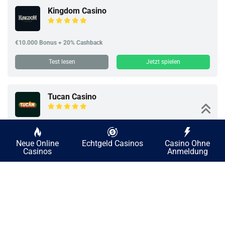
Kingdom Casino
€10.000 Bonus + 20% Cashback
Test lesen
Jetzt spielen
Tucan Casino
€10.000 Bonus + 20% Cashback
Neue Online
Echtgeld Casinos
Casino Ohne
Test lesen
Jetzt spielen
Casinos
Anmeldung
True Luck
€4.000 Bonus + 175 Freispiele