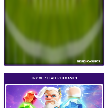
TRY OUR FEATURED GAMES