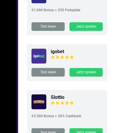
€1.000 Bonus + 250 Freispiele
Test lesen
Jetzt spielen
igobet
Test lesen
Jetzt spielen
Slottio
€3.500 Bonus + 20% Cashback
Test lesen
Jetzt spielen