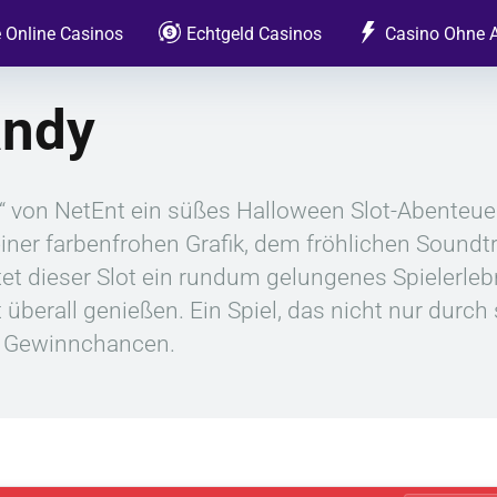
 Online Casinos
Echtgeld Casinos
Casino Ohne 
andy
“ von NetEnt ein süßes Halloween Slot-Abenteuer, 
einer farbenfrohen Grafik, dem fröhlichen Soun
tet dieser Slot ein rundum gelungenes Spielerlebn
überall genießen. Ein Spiel, das nicht nur durch
e Gewinnchancen.