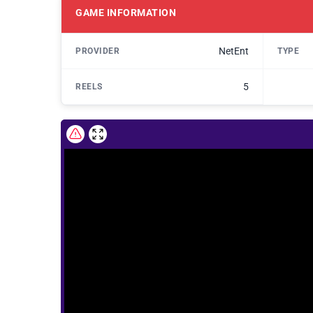
GAME INFORMATION
NetEnt
PROVIDER
TYPE
5
REELS