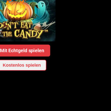
Mit Echtgeld spielen
Kostenlos spielen