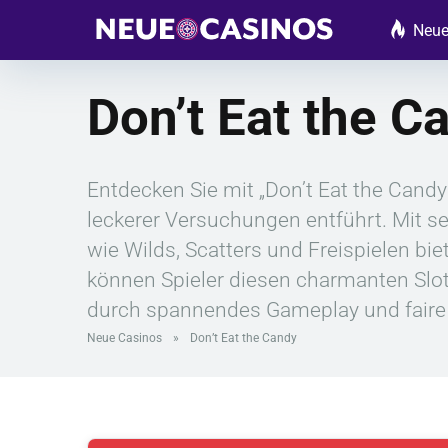
Neue
Don’t Eat the C
Entdecken Sie mit „Don’t Eat the Candy
leckerer Versuchungen entführt. Mit s
wie Wilds, Scatters und Freispielen bie
können Spieler diesen charmanten Slot 
durch spannendes Gameplay und fair
Neue Casinos
»
Don’t Eat the Candy