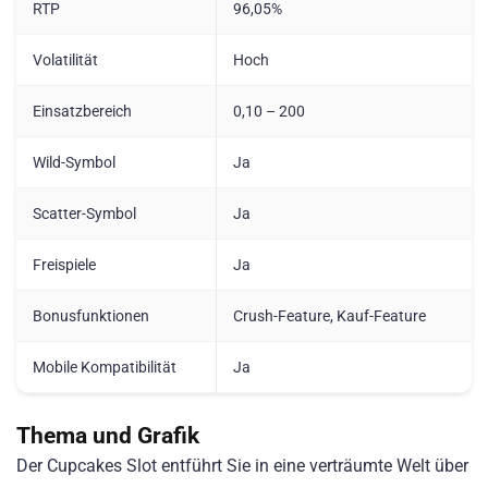
RTP
96,05%
Volatilität
Hoch
Einsatzbereich
0,10 – 200
Wild-Symbol
Ja
Scatter-Symbol
Ja
Freispiele
Ja
Bonusfunktionen
Crush-Feature, Kauf-Feature
Mobile Kompatibilität
Ja
Thema und Grafik
Der Cupcakes Slot entführt Sie in eine verträumte Welt über