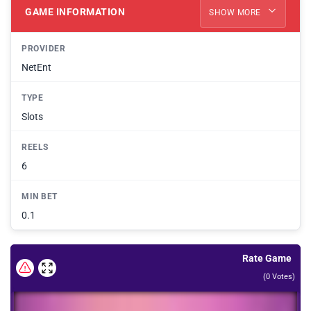
GAME INFORMATION
SHOW MORE
PROVIDER
NetEnt
TYPE
Slots
REELS
6
MIN BET
0.1
Rate Game
(
0
Votes)