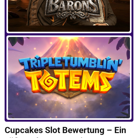
Cupcakes Slot Bewertung – Ein