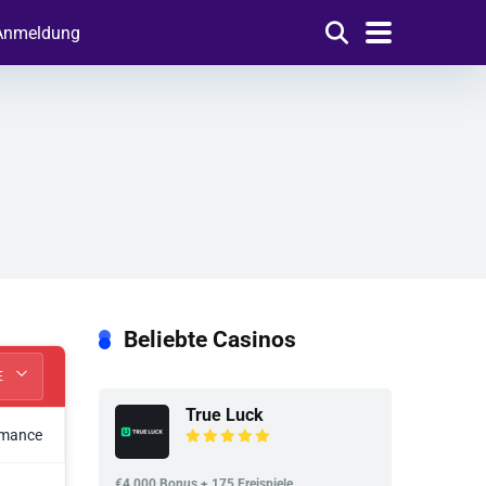
Anmeldung
Beliebte Casinos
E
True Luck
omance
€4.000 Bonus + 175 Freispiele