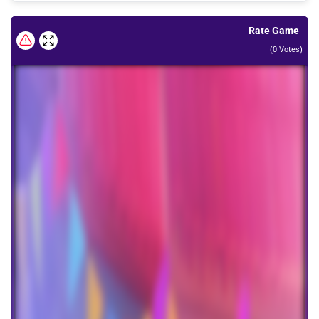
Rate Game
(
0
Votes)