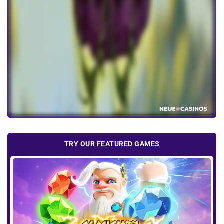
TRY OUR FEATURED GAMES