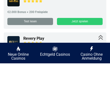
€2.000 Bonus + 200 Freispiele
Test lesen
Jetzt spielen
Revery Play
Neue Online
Echtgeld Casinos
Casino Ohne
€5.000 Einzahlungsbonus + 250 Freispiele
Casinos
Anmeldung
Test lesen
Jetzt spielen
Shiny Wilds
€1.000 Bonus + 250 Freispiele
Test lesen
Jetzt spielen