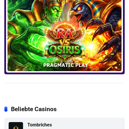
Beliebte Casinos
Tombriches