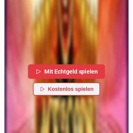
Mit Echtgeld spielen
Kostenlos spielen